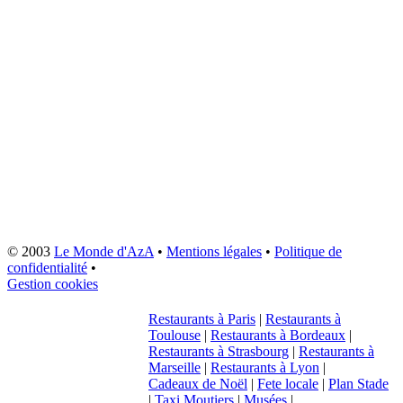
© 2003
Le Monde d'AzA
•
Mentions légales
•
Politique de
confidentialité
•
Gestion cookies
Restaurants à Paris
|
Restaurants à
Toulouse
|
Restaurants à Bordeaux
|
Restaurants à Strasbourg
|
Restaurants à
Marseille
|
Restaurants à Lyon
|
Cadeaux de Noël
|
Fete locale
|
Plan Stade
|
Taxi Moutiers
|
Musées
|