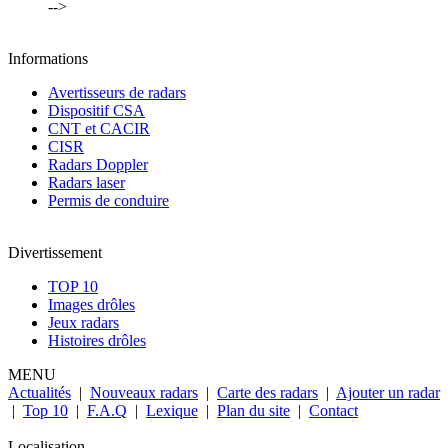
-->
Informations
Avertisseurs de radars
Dispositif CSA
CNT et CACIR
CISR
Radars Doppler
Radars laser
Permis de conduire
Divertissement
TOP 10
Images drôles
Jeux radars
Histoires drôles
MENU
Actualités
|
Nouveaux radars
|
Carte des radars
|
Ajouter un radar
|
Top 10
|
F.A.Q
|
Lexique
|
Plan du site
|
Contact
Localisation