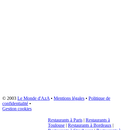
© 2003
Le Monde d'AzA
•
Mentions légales
•
Politique de
confidentialité
•
Gestion cookies
Restaurants à Paris
|
Restaurants à
Toulouse
|
Restaurants à Bordeaux
|