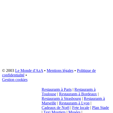
© 2003
Le Monde d'AzA
•
Mentions légales
•
Politique de
confidentialité
•
Gestion cookies
Restaurants à Paris
|
Restaurants à
Toulouse
|
Restaurants à Bordeaux
|
Restaurants à Strasbourg
|
Restaurants à
Marseille
|
Restaurants à Lyon
|
Cadeaux de Noël
|
Fete locale
|
Plan Stade
|
Taxi Moutiers
|
Musées
|