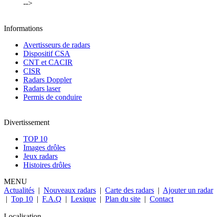
-->
Informations
Avertisseurs de radars
Dispositif CSA
CNT et CACIR
CISR
Radars Doppler
Radars laser
Permis de conduire
Divertissement
TOP 10
Images drôles
Jeux radars
Histoires drôles
MENU
Actualités
|
Nouveaux radars
|
Carte des radars
|
Ajouter un radar
|
Top 10
|
F.A.Q
|
Lexique
|
Plan du site
|
Contact
Localisation