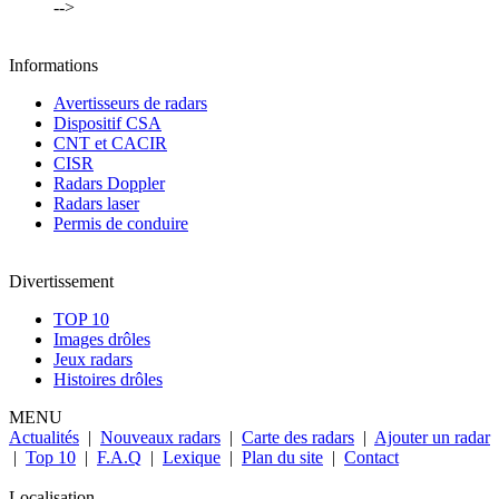
-->
Informations
Avertisseurs de radars
Dispositif CSA
CNT et CACIR
CISR
Radars Doppler
Radars laser
Permis de conduire
Divertissement
TOP 10
Images drôles
Jeux radars
Histoires drôles
MENU
Actualités
|
Nouveaux radars
|
Carte des radars
|
Ajouter un radar
|
Top 10
|
F.A.Q
|
Lexique
|
Plan du site
|
Contact
Localisation