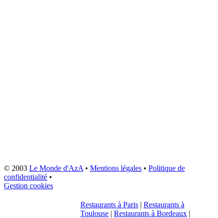
© 2003
Le Monde d'AzA
•
Mentions légales
•
Politique de
confidentialité
•
Gestion cookies
Restaurants à Paris
|
Restaurants à
Toulouse
|
Restaurants à Bordeaux
|