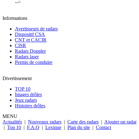
-->
Informations
Avertisseurs de radars
Dispositif CSA
CNT et CACIR
CISR
Radars Doppler
Radars laser
Permis de conduire
Divertissement
TOP 10
Images drôles
Jeux radars
Histoires drôles
MENU
Actualités
|
Nouveaux radars
|
Carte des radars
|
Ajouter un radar
|
Top 10
|
F.A.Q
|
Lexique
|
Plan du site
|
Contact