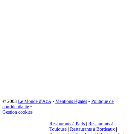
© 2003
Le Monde d'AzA
•
Mentions légales
•
Politique de
confidentialité
•
Gestion cookies
Restaurants à Paris
|
Restaurants à
Toulouse
|
Restaurants à Bordeaux
|