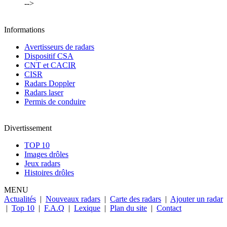
-->
Informations
Avertisseurs de radars
Dispositif CSA
CNT et CACIR
CISR
Radars Doppler
Radars laser
Permis de conduire
Divertissement
TOP 10
Images drôles
Jeux radars
Histoires drôles
MENU
Actualités
|
Nouveaux radars
|
Carte des radars
|
Ajouter un radar
|
Top 10
|
F.A.Q
|
Lexique
|
Plan du site
|
Contact