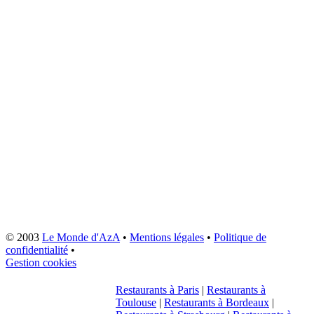
© 2003
Le Monde d'AzA
•
Mentions légales
•
Politique de
confidentialité
•
Gestion cookies
Restaurants à Paris
|
Restaurants à
Toulouse
|
Restaurants à Bordeaux
|