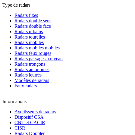
Type de radars
Radars fixes
Radars double sens
Radars double face
Radars urbains
Radars tourelles
Radars mobiles
Radars mobiles mobiles
Radars feux rouges
Radars passages à niveau
Radars tronçons
Radars autonomes
Radars leurres
Modèles de radars
Faux radars
Informations
Avertisseurs de radars
Dispositif CSA
CNT et CACIR
CISR
Radars Doppler