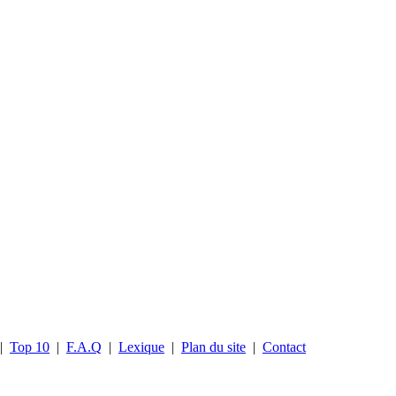
|
Top 10
|
F.A.Q
|
Lexique
|
Plan du site
|
Contact