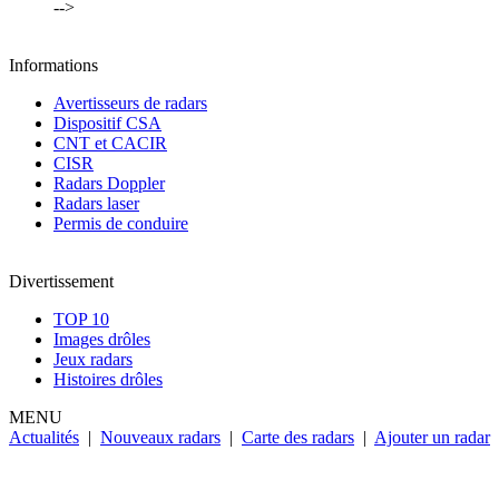
-->
Informations
Avertisseurs de radars
Dispositif CSA
CNT et CACIR
CISR
Radars Doppler
Radars laser
Permis de conduire
Divertissement
TOP 10
Images drôles
Jeux radars
Histoires drôles
MENU
Actualités
|
Nouveaux radars
|
Carte des radars
|
Ajouter un radar