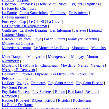
Esparron
|
Espinasses
|
Etoile Saint Cyrice
|
Eygliers
|
Eyguians
|
La Fare En Champsaur
|
La Faurie
|
Forest Saint Julien
|
Fouillouse
|
Freissinieres
|
La Freissinouse
|
Furmeyer
|
Gap
|
Le Glaizil
|
La Grave
|
La Chapelle En Valgaudemar
|
Guillestre
|
La Haute Beaume
|
Les Infournas
|
Jarjayes
|
Lagrand
|
Laragne Monteglin
|
Lardier Et Valenca
|
Laye
|
Lazer
|
Lettret
|
Manteyer
|
Mereuil
|
Molines En Queyras
|
Monetier Allemont
|
Le Monetier Les Bains
|
Montbrand
|
Montclus
|
Mont Dauphin
|
Montgardin
|
Montgenevre
|
Montjay
|
Montmaur
|
Montmorin
|
Montrond
|
La Motte En Champsaur
|
Moydans
|
Neffes
|
Nevache
|
Nossage Et Benevent
|
Le Noyer
|
Orcieres
|
Orpierre
|
Les Orres
|
Oze
|
Pelleautier
|
Pelvoux
|
La Piarre
|
Le Poet
|
Poligny
|
Prunieres
|
Puy Saint Andre
|
Puy Saint Eusebe
|
Puy Saint Pierre
|
Puy Saint Vincent
|
Puy Sanieres
|
Rabou
|
Rambaud
|
Reallon
|
Remollon
|
Reotier
|
Ribeyret
|
Ribiers
|
Risoul
|
Ristolas
|
Rochebrune
|
La Roche De Rame
|