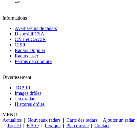
-->
Informations
Avertisseurs de radars
Dispositif CSA
CNT et CACIR
CISR
Radars Doppler
Radars laser
Permis de conduire
Divertissement
TOP 10
Images drôles
Jeux radars
Histoires drôles
MENU
Actualités
|
Nouveaux radars
|
Carte des radars
|
Ajouter un radar
|
Top 10
|
F.A.Q
|
Lexique
|
Plan du site
|
Contact