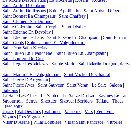
La Roche Des Arnauds
|
La Rochette
|
Rosans
|
Rousset
|
Saint Andre D Embrun
|
Saint Andre De Rosans
|
Saint Apollinaire
|
Saint Auban D Oze
|
Saint Bonnet En Champsaur
|
Saint Chaffrey
|
Saint Clement Sur Durance
|
Sainte Colombe
|
Saint Crepin
|
Saint Disdier
|
Saint Etienne En Devoluy
|
Saint Etienne Le Laus
|
Saint Eusebe En Champsaur
|
Saint Firmin
|
Saint Genis
|
Saint Jacques En Valgodemard
|
Saint Jean Saint Nicolas
|
Saint Julien En Beauchene
|
Saint Julien En Champsaur
|
Saint Laurent Du Cros
|
Saint Leger Les Melezes
|
Sainte Marie
|
Saint Martin De Queyrieres
|
Saint Maurice En Valgodemard
|
Saint Michel De Chaillol
|
Saint Pierre D Argencon
|
Saint Pierre Avez
|
Saint Sauveur
|
Saint Veran
|
Le Saix
|
Saleon
|
Salerans
|
La Salle Les Alpes
|
La Saulce
|
Le Sauze Du Lac
|
Savines Le Lac
|
Savournon
|
Serres
|
Sigottier
|
Sigoyer
|
Sorbiers
|
Tallard
|
Theus
|
Trescleoux
|
Upaix
|
Val Des Pres
|
Vallouise
|
Valserres
|
Vars
|
Ventavon
|
Veynes
|
Les Vigneaux
|
Villar D Arene
|
Villar Loubiere
|
Villar Saint Pancrace
|
Vitrolles
|