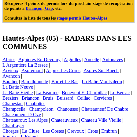
Récupérez 4 points de permis
lors du prochain stage de récupération
de points à
Briançon, Gap
, etc.
Consultez la liste de tous les
stages permis Hautes-Alpes
Hautes-Alpes (05) - RADARS DANS LES
COMMUNES
Abries
|
Agnieres En Devoluy
|
Aiguilles
|
Ancelle
|
Antonaves
|
L Argentiere La Bessee
|
Arvieux
|
Aspremont
|
Aspres Les Corps
|
Aspres Sur Buech
|
Avancon
|
Baratier
|
Barcillonnette
|
Barret Le Bas
|
La Batie Montsaleon
|
La Batie Neuve
|
La Batie Vieille
|
La Beaume
|
Benevent Et Charbillac
|
Le Bersac
|
Breziers
|
Briancon
|
Bruis
|
Buissard
|
Ceillac
|
Cervieres
|
Chabestan
|
Chabottes
|
Champcella
|
Champoleon
|
Chanousse
|
Chateauneuf De Chabre
|
Chateauneuf D Oze
|
Chateauroux Les Alpes
|
Chateauvieux
|
Chateau Ville Vieille
|
Chauffayer
|
Chorges
|
La Cluse
|
Les Costes
|
Crevoux
|
Crots
|
Embrun
|
Eourres
|
L Epine
|