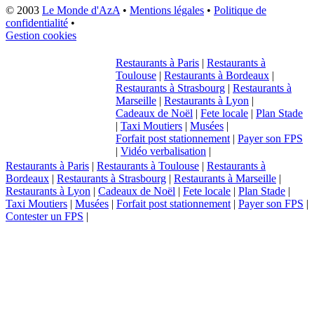
© 2003
Le Monde d'AzA
•
Mentions légales
•
Politique de
confidentialité
•
Gestion cookies
Restaurants à Paris
|
Restaurants à
Toulouse
|
Restaurants à Bordeaux
|
Restaurants à Strasbourg
|
Restaurants à
Marseille
|
Restaurants à Lyon
|
Cadeaux de Noël
|
Fete locale
|
Plan Stade
|
Taxi Moutiers
|
Musées
|
Forfait post stationnement
|
Payer son FPS
|
Vidéo verbalisation
|
Restaurants à Paris
|
Restaurants à Toulouse
|
Restaurants à
Bordeaux
|
Restaurants à Strasbourg
|
Restaurants à Marseille
|
Restaurants à Lyon
|
Cadeaux de Noël
|
Fete locale
|
Plan Stade
|
Taxi Moutiers
|
Musées
|
Forfait post stationnement
|
Payer son FPS
|
Contester un FPS
|