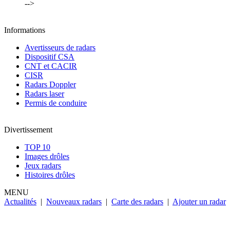
-->
Informations
Avertisseurs de radars
Dispositif CSA
CNT et CACIR
CISR
Radars Doppler
Radars laser
Permis de conduire
Divertissement
TOP 10
Images drôles
Jeux radars
Histoires drôles
MENU
Actualités
|
Nouveaux radars
|
Carte des radars
|
Ajouter un radar