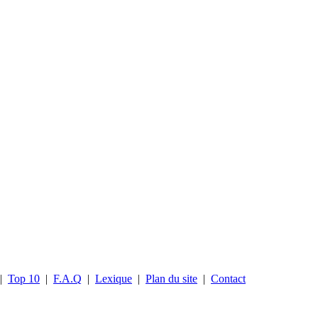
|
Top 10
|
F.A.Q
|
Lexique
|
Plan du site
|
Contact