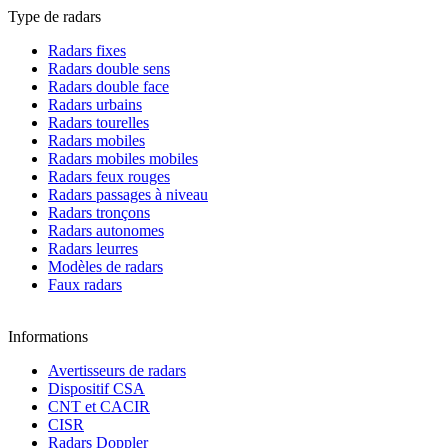
Type de radars
Radars fixes
Radars double sens
Radars double face
Radars urbains
Radars tourelles
Radars mobiles
Radars mobiles mobiles
Radars feux rouges
Radars passages à niveau
Radars tronçons
Radars autonomes
Radars leurres
Modèles de radars
Faux radars
Informations
Avertisseurs de radars
Dispositif CSA
CNT et CACIR
CISR
Radars Doppler