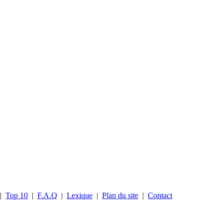
|
Top 10
|
F.A.Q
|
Lexique
|
Plan du site
|
Contact