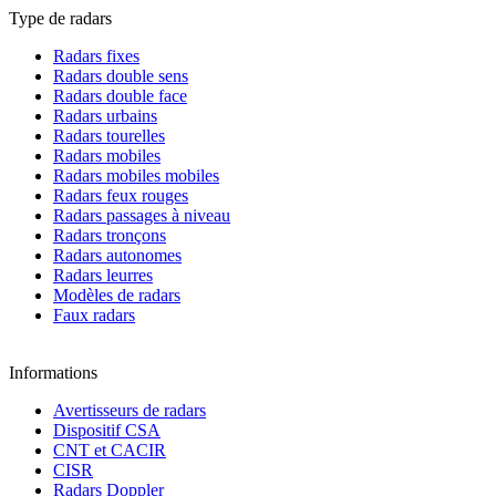
Type de radars
Radars fixes
Radars double sens
Radars double face
Radars urbains
Radars tourelles
Radars mobiles
Radars mobiles mobiles
Radars feux rouges
Radars passages à niveau
Radars tronçons
Radars autonomes
Radars leurres
Modèles de radars
Faux radars
Informations
Avertisseurs de radars
Dispositif CSA
CNT et CACIR
CISR
Radars Doppler