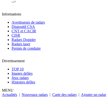
-->
Informations
Avertisseurs de radars
Dispositif CSA
CNT et CACIR
CISR
Radars Doppler
Radars laser
Permis de conduire
Divertissement
TOP 10
Images drôles
Jeux radars
Histoires drôles
MENU
Actualités
|
Nouveaux radars
|
Carte des radars
|
Ajouter un radar