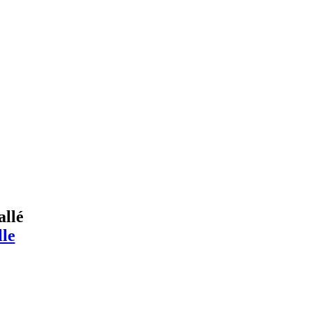
allé
le