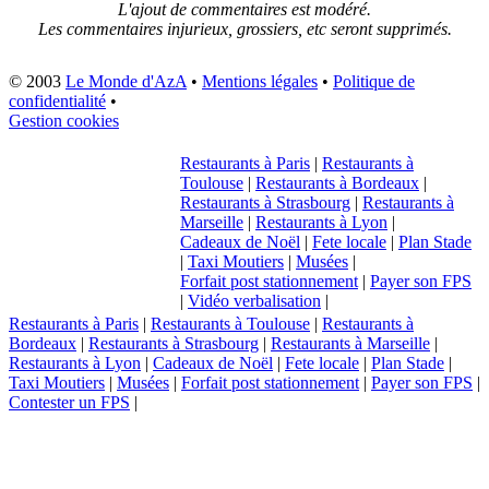
L'ajout de commentaires est modéré.
Les commentaires injurieux, grossiers, etc seront supprimés.
© 2003
Le Monde d'AzA
•
Mentions légales
•
Politique de
confidentialité
•
Gestion cookies
Restaurants à Paris
|
Restaurants à
Toulouse
|
Restaurants à Bordeaux
|
Restaurants à Strasbourg
|
Restaurants à
Marseille
|
Restaurants à Lyon
|
Cadeaux de Noël
|
Fete locale
|
Plan Stade
|
Taxi Moutiers
|
Musées
|
Forfait post stationnement
|
Payer son FPS
|
Vidéo verbalisation
|
Restaurants à Paris
|
Restaurants à Toulouse
|
Restaurants à
Bordeaux
|
Restaurants à Strasbourg
|
Restaurants à Marseille
|
Restaurants à Lyon
|
Cadeaux de Noël
|
Fete locale
|
Plan Stade
|
Taxi Moutiers
|
Musées
|
Forfait post stationnement
|
Payer son FPS
|
Contester un FPS
|