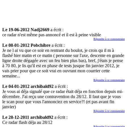
Le 19-06-2012 Nadj2669
a écrit :
ce radar n'est même pas annoncé et il est à peine visible
Répondre à ce commentaire
Le 08-01-2012 Pobchibre
a écrit :
Je ne l ai vu que ce soir en rentrant du boulot, je crois qu il m à
flashé hier matin et ce matin ( personne sur l'axe, descente en grande
ligne droite dégagée avec un feu bien plus bas), bref, j'étais je pense
à 70 80, je lis qu'il est en phase de tests jusque fin janvier 2012, je
vais prier pour que ce soit vrai en ouvrant mon courrier cette
semaine...
Répondre à ce commentaire
Le 04-01-2012 archibald92
a écrit :
Je vous ai déja signalé que ce radar était déja en fonction depuis mi-
décembre. J'ai reçu une contravention du 28/12. Il faut que je vous
le scan pour que vous l'annonciez en service?! (et pas avant fin
janvier)
Répondre à ce commentaire
Le 28-12-2011 archibald92
a écrit :
Ce radar flash déja au 28/12
Répondre à ce commentaire