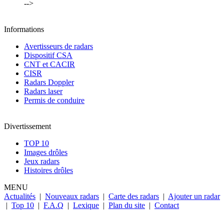
-->
Informations
Avertisseurs de radars
Dispositif CSA
CNT et CACIR
CISR
Radars Doppler
Radars laser
Permis de conduire
Divertissement
TOP 10
Images drôles
Jeux radars
Histoires drôles
MENU
Actualités
|
Nouveaux radars
|
Carte des radars
|
Ajouter un radar
|
Top 10
|
F.A.Q
|
Lexique
|
Plan du site
|
Contact