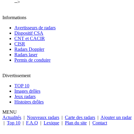
-->
Informations
Avertisseurs de radars
Dispositif CSA
CNT et CACIR
CISR
Radars Doppler
Radars laser
Permis de conduire
Divertissement
TOP 10
Images drôles
Jeux radars
Histoires drôles
MENU
Actualités
|
Nouveaux radars
|
Carte des radars
|
Ajouter un radar
|
Top 10
|
F.A.Q
|
Lexique
|
Plan du site
|
Contact