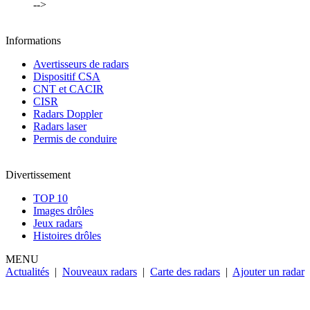
-->
Informations
Avertisseurs de radars
Dispositif CSA
CNT et CACIR
CISR
Radars Doppler
Radars laser
Permis de conduire
Divertissement
TOP 10
Images drôles
Jeux radars
Histoires drôles
MENU
Actualités
|
Nouveaux radars
|
Carte des radars
|
Ajouter un radar