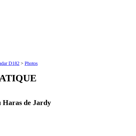
adar D182
>
Photos
ATIQUE
u Haras de Jardy