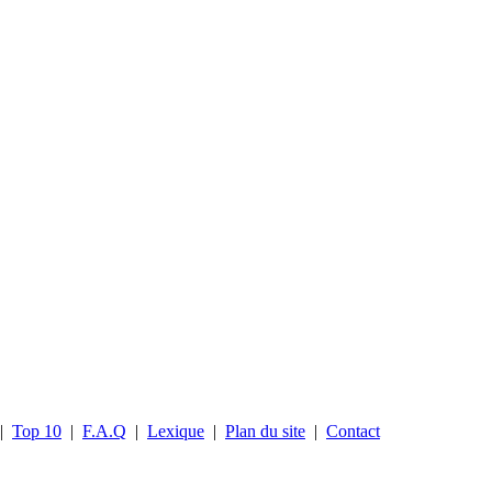
|
Top 10
|
F.A.Q
|
Lexique
|
Plan du site
|
Contact