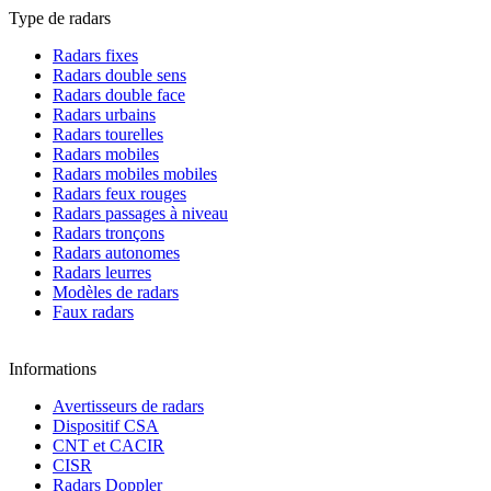
Type de radars
Radars fixes
Radars double sens
Radars double face
Radars urbains
Radars tourelles
Radars mobiles
Radars mobiles mobiles
Radars feux rouges
Radars passages à niveau
Radars tronçons
Radars autonomes
Radars leurres
Modèles de radars
Faux radars
Informations
Avertisseurs de radars
Dispositif CSA
CNT et CACIR
CISR
Radars Doppler