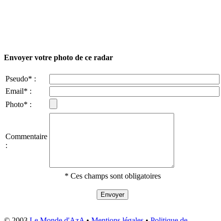
Envoyer votre photo de ce radar
Pseudo* :
Email* :
Photo* :
Commentaire
:
* Ces champs sont obligatoires
© 2003
Le Monde d'AzA
•
Mentions légales
•
Politique de