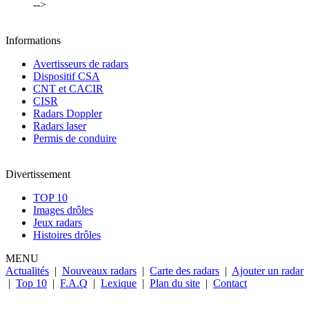
-->
Informations
Avertisseurs de radars
Dispositif CSA
CNT et CACIR
CISR
Radars Doppler
Radars laser
Permis de conduire
Divertissement
TOP 10
Images drôles
Jeux radars
Histoires drôles
MENU
Actualités
|
Nouveaux radars
|
Carte des radars
|
Ajouter un radar
|
Top 10
|
F.A.Q
|
Lexique
|
Plan du site
|
Contact