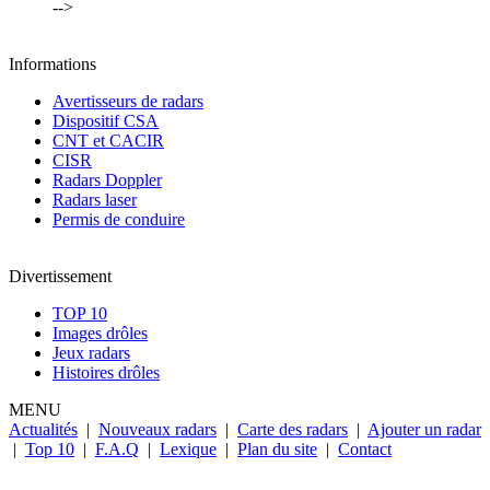
-->
Informations
Avertisseurs de radars
Dispositif CSA
CNT et CACIR
CISR
Radars Doppler
Radars laser
Permis de conduire
Divertissement
TOP 10
Images drôles
Jeux radars
Histoires drôles
MENU
Actualités
|
Nouveaux radars
|
Carte des radars
|
Ajouter un radar
|
Top 10
|
F.A.Q
|
Lexique
|
Plan du site
|
Contact