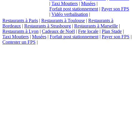
|
Taxi Moutiers
|
Musées
|
Forfait post stationnement
|
Payer son FPS
|
Vidéo verbalisation
|
Restaurants à Paris
|
Restaurants à Toulouse
|
Restaurants à
Bordeaux
|
Restaurants à Strasbourg
|
Restaurants à Marseille
|
Restaurants à Lyon
|
Cadeaux de Noël
|
Fete locale
|
Plan Stade
|
Taxi Moutiers
|
Musées
|
Forfait post stationnement
|
Payer son FPS
|
Contester un FPS
|