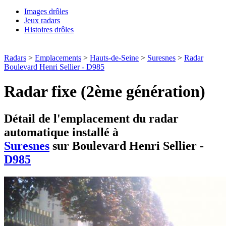
Images drôles
Jeux radars
Histoires drôles
Radars
>
Emplacements
>
Hauts-de-Seine
>
Suresnes
>
Radar
Boulevard Henri Sellier - D985
Radar fixe (2ème génération)
Détail de l'emplacement du radar
automatique installé à
Suresnes
sur Boulevard Henri Sellier -
D985