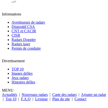
-->
Informations
Avertisseurs de radars
Dispositif CSA
CNT et CACIR
CISR
Radars Doppler
Radars laser
Permis de conduire
Divertissement
TOP 10
Images drôles
Jeux radars
Histoires drôles
MENU
Actualités
|
Nouveaux radars
|
Carte des radars
|
Ajouter un radar
|
Top 10
|
F.A.Q
|
Lexique
|
Plan du site
|
Contact