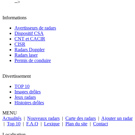
-->
Informations
Avertisseurs de radars
Dispositif CSA
CNT et CACIR
CISR
Radars Doppler
Radars laser
Permis de conduire
Divertissement
TOP 10
Images drôles
Jeux radars
Histoires drôles
MENU
Actualités
|
Nouveaux radars
|
Carte des radars
|
Ajouter un radar
|
Top 10
|
F.A.Q
|
Lexique
|
Plan du site
|
Contact
Localisation