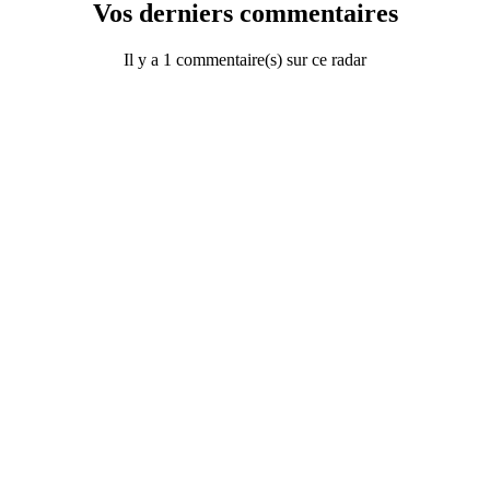
Vos derniers commentaires
Il y a 1 commentaire(s) sur ce radar
Le 15-12-2015 HRA
a écrit :
le radar flash dans les deux sens depuis quelques jours. Un panneau
de signalisation a été installé dans le sens Goven vers Bruz...
Répondre à ce commentaire
© 2003
Le Monde d'AzA
•
Mentions légales
•
Politique de
confidentialité
•
Gestion cookies
Restaurants à Paris
|
Restaurants à
Toulouse
|
Restaurants à Bordeaux
|
Restaurants à Strasbourg
|
Restaurants à
Marseille
|
Restaurants à Lyon
|
Cadeaux de Noël
|
Fete locale
|
Plan Stade
|
Taxi Moutiers
|
Musées
|
Forfait post stationnement
|
Payer son FPS
|
Vidéo verbalisation
|
Restaurants à Paris
|
Restaurants à Toulouse
|
Restaurants à
Bordeaux
|
Restaurants à Strasbourg
|
Restaurants à Marseille
|