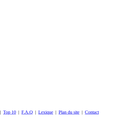
|
Top 10
|
F.A.Q
|
Lexique
|
Plan du site
|
Contact