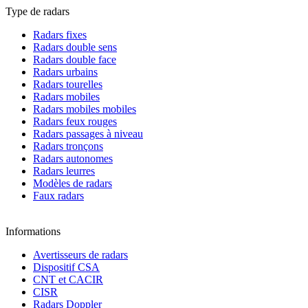
Type de radars
Radars fixes
Radars double sens
Radars double face
Radars urbains
Radars tourelles
Radars mobiles
Radars mobiles mobiles
Radars feux rouges
Radars passages à niveau
Radars tronçons
Radars autonomes
Radars leurres
Modèles de radars
Faux radars
Informations
Avertisseurs de radars
Dispositif CSA
CNT et CACIR
CISR
Radars Doppler