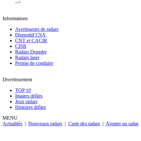
-->
Informations
Avertisseurs de radars
Dispositif CSA
CNT et CACIR
CISR
Radars Doppler
Radars laser
Permis de conduire
Divertissement
TOP 10
Images drôles
Jeux radars
Histoires drôles
MENU
Actualités
|
Nouveaux radars
|
Carte des radars
|
Ajouter un radar