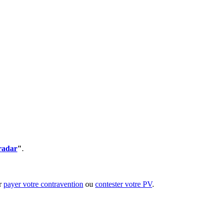
radar
"
.
ur
payer votre contravention
ou
contester votre PV
.