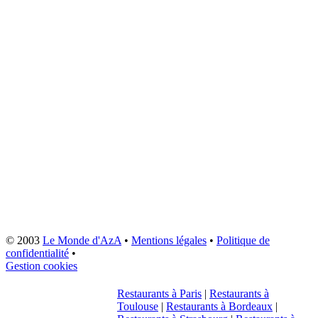
© 2003
Le Monde d'AzA
•
Mentions légales
•
Politique de
confidentialité
•
Gestion cookies
Restaurants à Paris
|
Restaurants à
Toulouse
|
Restaurants à Bordeaux
|