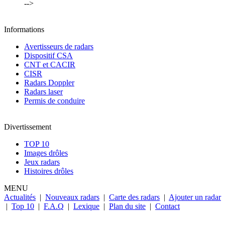
-->
Informations
Avertisseurs de radars
Dispositif CSA
CNT et CACIR
CISR
Radars Doppler
Radars laser
Permis de conduire
Divertissement
TOP 10
Images drôles
Jeux radars
Histoires drôles
MENU
Actualités
|
Nouveaux radars
|
Carte des radars
|
Ajouter un radar
|
Top 10
|
F.A.Q
|
Lexique
|
Plan du site
|
Contact