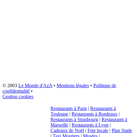
© 2003
Le Monde d'AzA
•
Mentions légales
•
Politique de
confidentialité
•
Gestion cookies
Restaurants à Paris
|
Restaurants à
Toulouse
|
Restaurants à Bordeaux
|
Restaurants à Strasbourg
|
Restaurants à
Marseille
|
Restaurants à Lyon
|
Cadeaux de Noël
|
Fete locale
|
Plan Stade
|
Taxi Moutiers
|
Musées
|