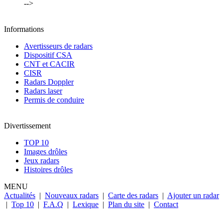
-->
Informations
Avertisseurs de radars
Dispositif CSA
CNT et CACIR
CISR
Radars Doppler
Radars laser
Permis de conduire
Divertissement
TOP 10
Images drôles
Jeux radars
Histoires drôles
MENU
Actualités
|
Nouveaux radars
|
Carte des radars
|
Ajouter un radar
|
Top 10
|
F.A.Q
|
Lexique
|
Plan du site
|
Contact