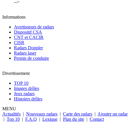
-->
Informations
Avertisseurs de radars
Dispositif CSA
CNT et CACIR
CISR
Radars Doppler
Radars laser
Permis de conduire
Divertissement
TOP 10
Images drôles
Jeux radars
Histoires drôles
MENU
Actualités
|
Nouveaux radars
|
Carte des radars
|
Ajouter un radar
|
Top 10
|
F.A.Q
|
Lexique
|
Plan du site
|
Contact