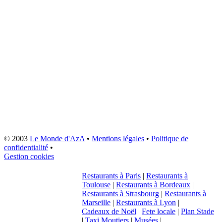
© 2003
Le Monde d'AzA
•
Mentions légales
•
Politique de
confidentialité
•
Gestion cookies
Restaurants à Paris
|
Restaurants à
Toulouse
|
Restaurants à Bordeaux
|
Restaurants à Strasbourg
|
Restaurants à
Marseille
|
Restaurants à Lyon
|
Cadeaux de Noël
|
Fete locale
|
Plan Stade
|
Taxi Moutiers
|
Musées
|