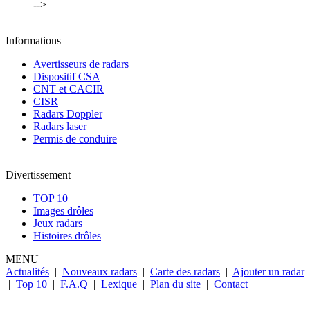
-->
Informations
Avertisseurs de radars
Dispositif CSA
CNT et CACIR
CISR
Radars Doppler
Radars laser
Permis de conduire
Divertissement
TOP 10
Images drôles
Jeux radars
Histoires drôles
MENU
Actualités
|
Nouveaux radars
|
Carte des radars
|
Ajouter un radar
|
Top 10
|
F.A.Q
|
Lexique
|
Plan du site
|
Contact