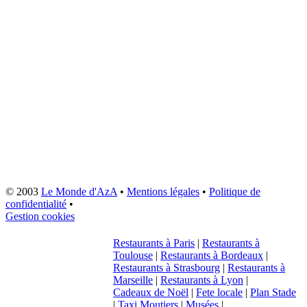
© 2003
Le Monde d'AzA
•
Mentions légales
•
Politique de
confidentialité
•
Gestion cookies
Restaurants à Paris
|
Restaurants à
Toulouse
|
Restaurants à Bordeaux
|
Restaurants à Strasbourg
|
Restaurants à
Marseille
|
Restaurants à Lyon
|
Cadeaux de Noël
|
Fete locale
|
Plan Stade
|
Taxi Moutiers
|
Musées
|