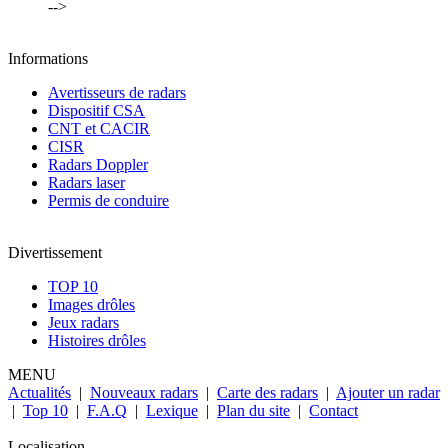
-->
Informations
Avertisseurs de radars
Dispositif CSA
CNT et CACIR
CISR
Radars Doppler
Radars laser
Permis de conduire
Divertissement
TOP 10
Images drôles
Jeux radars
Histoires drôles
MENU
Actualités
|
Nouveaux radars
|
Carte des radars
|
Ajouter un radar
|
Top 10
|
F.A.Q
|
Lexique
|
Plan du site
|
Contact
Localisation