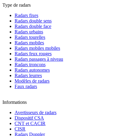
Type de radars
Radars fixes
Radars double sens
Radars double face
Radars urbains
Radars tourelles
Radars mobiles
Radars mobiles mobiles
Radars feux rouges
Radars passages à niveau
Radars tronçons
Radars autonomes
Radars leurres
Modèles de radars
Faux radars
Informations
Avertisseurs de radars
Dispositif CSA
CNT et CACIR
CISR
Radars Doppler