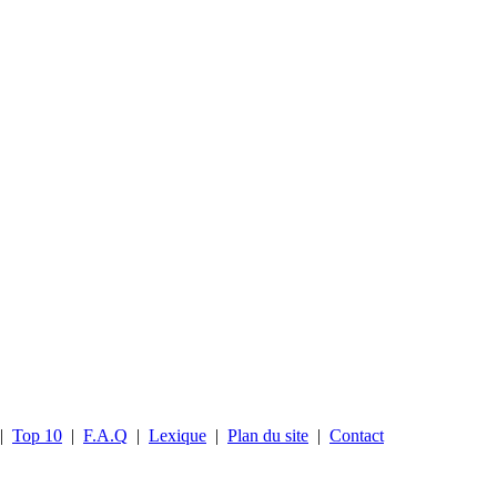
|
Top 10
|
F.A.Q
|
Lexique
|
Plan du site
|
Contact