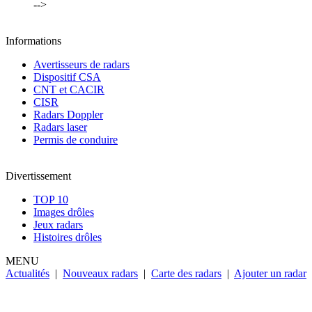
-->
Informations
Avertisseurs de radars
Dispositif CSA
CNT et CACIR
CISR
Radars Doppler
Radars laser
Permis de conduire
Divertissement
TOP 10
Images drôles
Jeux radars
Histoires drôles
MENU
Actualités
|
Nouveaux radars
|
Carte des radars
|
Ajouter un radar