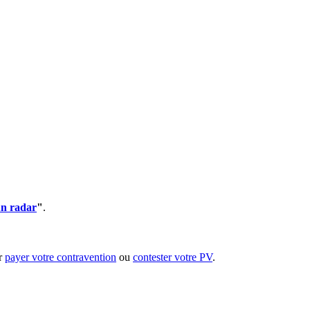
un radar
"
.
ur
payer votre contravention
ou
contester votre PV
.