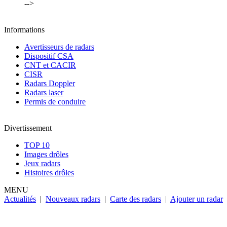
-->
Informations
Avertisseurs de radars
Dispositif CSA
CNT et CACIR
CISR
Radars Doppler
Radars laser
Permis de conduire
Divertissement
TOP 10
Images drôles
Jeux radars
Histoires drôles
MENU
Actualités
|
Nouveaux radars
|
Carte des radars
|
Ajouter un radar