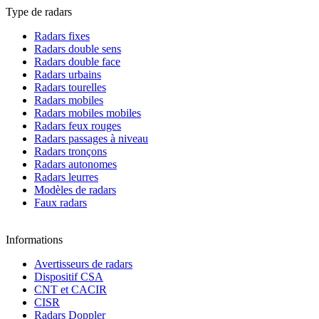
Type de radars
Radars fixes
Radars double sens
Radars double face
Radars urbains
Radars tourelles
Radars mobiles
Radars mobiles mobiles
Radars feux rouges
Radars passages à niveau
Radars tronçons
Radars autonomes
Radars leurres
Modèles de radars
Faux radars
Informations
Avertisseurs de radars
Dispositif CSA
CNT et CACIR
CISR
Radars Doppler