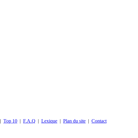
|
Top 10
|
F.A.Q
|
Lexique
|
Plan du site
|
Contact