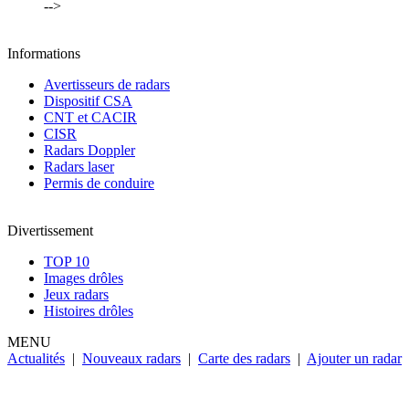
-->
Informations
Avertisseurs de radars
Dispositif CSA
CNT et CACIR
CISR
Radars Doppler
Radars laser
Permis de conduire
Divertissement
TOP 10
Images drôles
Jeux radars
Histoires drôles
MENU
Actualités
|
Nouveaux radars
|
Carte des radars
|
Ajouter un radar