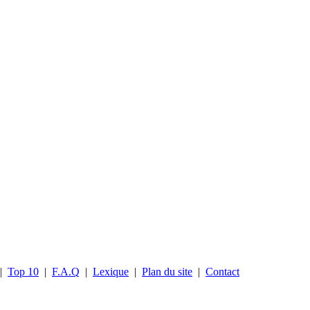
|
Top 10
|
F.A.Q
|
Lexique
|
Plan du site
|
Contact