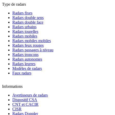
Type de radars
Radars fixes
Radars double sens
Radars double face
Radars urbains
Radars tourelles
Radars mobiles
Radars mobiles mobiles
Radars feux rouges
Radars passages à niveau
Radars tronçons
Radars autonomes
Radars leurres
Modèles de radars
Faux radars
Informations
Avertisseurs de radars
Dispositif CSA
CNT et CACIR
CISR
Radars Doppler