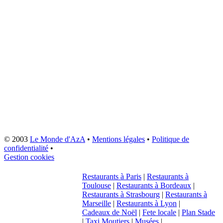
© 2003
Le Monde d'AzA
•
Mentions légales
•
Politique de
confidentialité
•
Gestion cookies
Restaurants à Paris
|
Restaurants à
Toulouse
|
Restaurants à Bordeaux
|
Restaurants à Strasbourg
|
Restaurants à
Marseille
|
Restaurants à Lyon
|
Cadeaux de Noël
|
Fete locale
|
Plan Stade
|
Taxi Moutiers
|
Musées
|