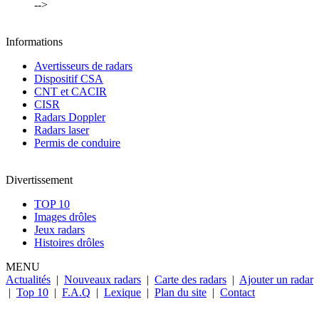
-->
Informations
Avertisseurs de radars
Dispositif CSA
CNT et CACIR
CISR
Radars Doppler
Radars laser
Permis de conduire
Divertissement
TOP 10
Images drôles
Jeux radars
Histoires drôles
MENU
Actualités
|
Nouveaux radars
|
Carte des radars
|
Ajouter un radar
|
Top 10
|
F.A.Q
|
Lexique
|
Plan du site
|
Contact