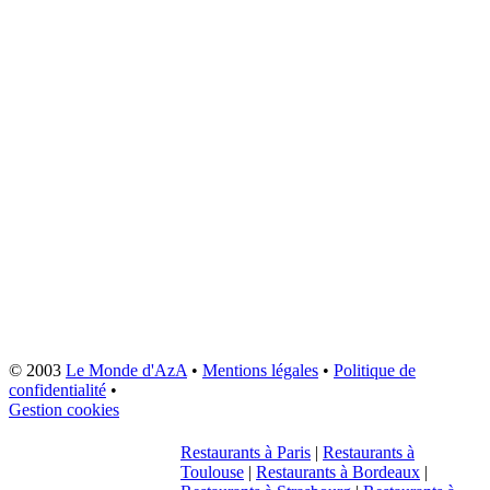
© 2003
Le Monde d'AzA
•
Mentions légales
•
Politique de
confidentialité
•
Gestion cookies
Restaurants à Paris
|
Restaurants à
Toulouse
|
Restaurants à Bordeaux
|