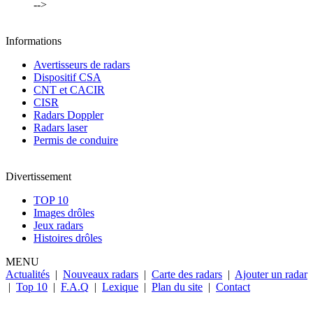
-->
Informations
Avertisseurs de radars
Dispositif CSA
CNT et CACIR
CISR
Radars Doppler
Radars laser
Permis de conduire
Divertissement
TOP 10
Images drôles
Jeux radars
Histoires drôles
MENU
Actualités
|
Nouveaux radars
|
Carte des radars
|
Ajouter un radar
|
Top 10
|
F.A.Q
|
Lexique
|
Plan du site
|
Contact