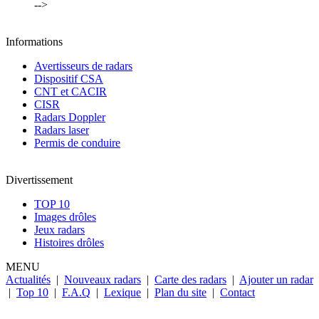
-->
Informations
Avertisseurs de radars
Dispositif CSA
CNT et CACIR
CISR
Radars Doppler
Radars laser
Permis de conduire
Divertissement
TOP 10
Images drôles
Jeux radars
Histoires drôles
MENU
Actualités
|
Nouveaux radars
|
Carte des radars
|
Ajouter un radar
|
Top 10
|
F.A.Q
|
Lexique
|
Plan du site
|
Contact