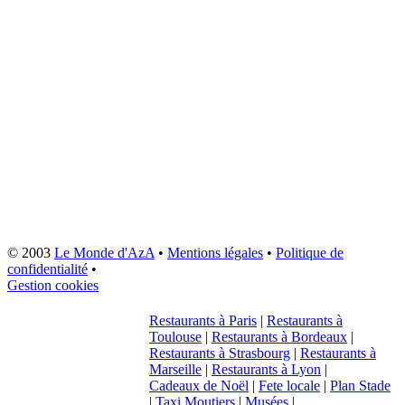
© 2003
Le Monde d'AzA
•
Mentions légales
•
Politique de
confidentialité
•
Gestion cookies
Restaurants à Paris
|
Restaurants à
Toulouse
|
Restaurants à Bordeaux
|
Restaurants à Strasbourg
|
Restaurants à
Marseille
|
Restaurants à Lyon
|
Cadeaux de Noël
|
Fete locale
|
Plan Stade
|
Taxi Moutiers
|
Musées
|