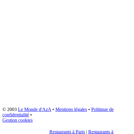
© 2003
Le Monde d'AzA
•
Mentions légales
•
Politique de
confidentialité
•
Gestion cookies
Restaurants à Paris
|
Restaurants à