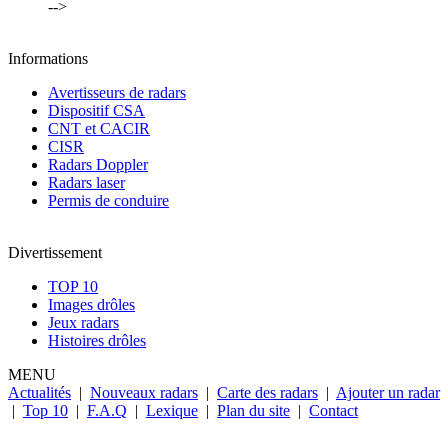
-->
Informations
Avertisseurs de radars
Dispositif CSA
CNT et CACIR
CISR
Radars Doppler
Radars laser
Permis de conduire
Divertissement
TOP 10
Images drôles
Jeux radars
Histoires drôles
MENU
Actualités
|
Nouveaux radars
|
Carte des radars
|
Ajouter un radar
|
Top 10
|
F.A.Q
|
Lexique
|
Plan du site
|
Contact