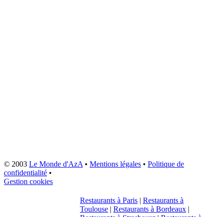
© 2003
Le Monde d'AzA
•
Mentions légales
•
Politique de
confidentialité
•
Gestion cookies
Restaurants à Paris
|
Restaurants à
Toulouse
|
Restaurants à Bordeaux
|