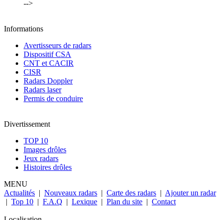
-->
Informations
Avertisseurs de radars
Dispositif CSA
CNT et CACIR
CISR
Radars Doppler
Radars laser
Permis de conduire
Divertissement
TOP 10
Images drôles
Jeux radars
Histoires drôles
MENU
Actualités
|
Nouveaux radars
|
Carte des radars
|
Ajouter un radar
|
Top 10
|
F.A.Q
|
Lexique
|
Plan du site
|
Contact
Localisation