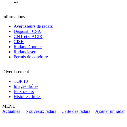
-->
Informations
Avertisseurs de radars
Dispositif CSA
CNT et CACIR
CISR
Radars Doppler
Radars laser
Permis de conduire
Divertissement
TOP 10
Images drôles
Jeux radars
Histoires drôles
MENU
Actualités
|
Nouveaux radars
|
Carte des radars
|
Ajouter un radar