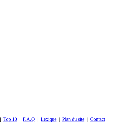
|
Top 10
|
F.A.Q
|
Lexique
|
Plan du site
|
Contact