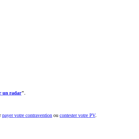
r un radar
"
.
ur
payer votre contravention
ou
contester votre PV
.