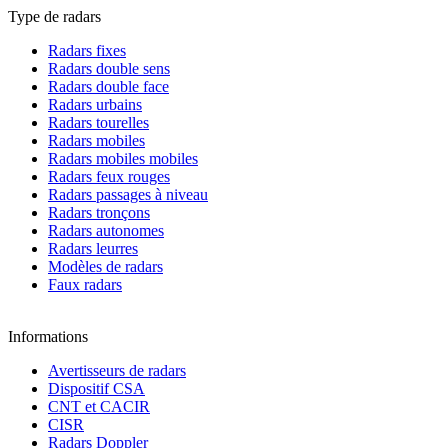
Type de radars
Radars fixes
Radars double sens
Radars double face
Radars urbains
Radars tourelles
Radars mobiles
Radars mobiles mobiles
Radars feux rouges
Radars passages à niveau
Radars tronçons
Radars autonomes
Radars leurres
Modèles de radars
Faux radars
Informations
Avertisseurs de radars
Dispositif CSA
CNT et CACIR
CISR
Radars Doppler