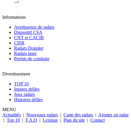
-->
Informations
Avertisseurs de radars
Dispositif CSA
CNT et CACIR
CISR
Radars Doppler
Radars laser
Permis de conduire
Divertissement
TOP 10
Images drôles
Jeux radars
Histoires drôles
MENU
Actualités
|
Nouveaux radars
|
Carte des radars
|
Ajouter un radar
|
Top 10
|
F.A.Q
|
Lexique
|
Plan du site
|
Contact