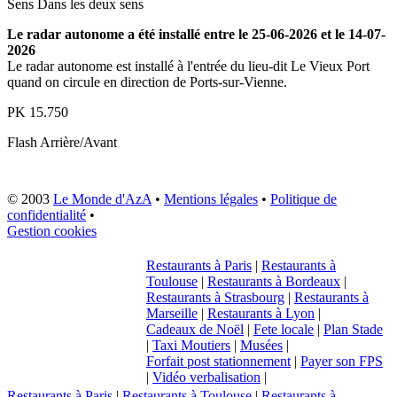
Sens
Dans les deux sens
Le radar autonome a été installé entre le 25-06-2026 et le 14-07-
2026
Le radar autonome est installé à l'entrée du lieu-dit Le Vieux Port
quand on circule en direction de Ports-sur-Vienne.
PK
15.750
Flash
Arrière/Avant
© 2003
Le Monde d'AzA
•
Mentions légales
•
Politique de
confidentialité
•
Gestion cookies
Restaurants à Paris
|
Restaurants à
Toulouse
|
Restaurants à Bordeaux
|
Restaurants à Strasbourg
|
Restaurants à
Marseille
|
Restaurants à Lyon
|
Cadeaux de Noël
|
Fete locale
|
Plan Stade
|
Taxi Moutiers
|
Musées
|
Forfait post stationnement
|
Payer son FPS
|
Vidéo verbalisation
|
Restaurants à Paris
|
Restaurants à Toulouse
|
Restaurants à