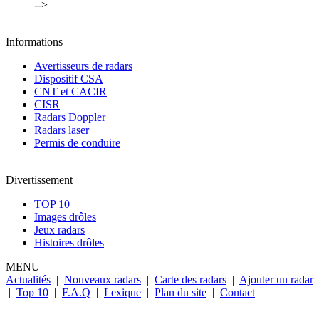
-->
Informations
Avertisseurs de radars
Dispositif CSA
CNT et CACIR
CISR
Radars Doppler
Radars laser
Permis de conduire
Divertissement
TOP 10
Images drôles
Jeux radars
Histoires drôles
MENU
Actualités
|
Nouveaux radars
|
Carte des radars
|
Ajouter un radar
|
Top 10
|
F.A.Q
|
Lexique
|
Plan du site
|
Contact