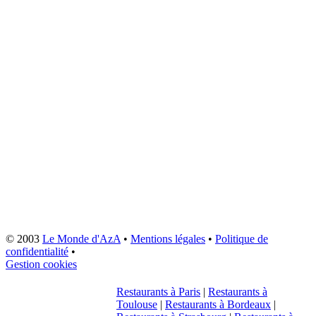
© 2003
Le Monde d'AzA
•
Mentions légales
•
Politique de
confidentialité
•
Gestion cookies
Restaurants à Paris
|
Restaurants à
Toulouse
|
Restaurants à Bordeaux
|