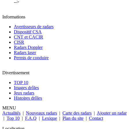
-->
Informations
Avertisseurs de radars
Dispositif CSA
CNT et CACIR
CISR
Radars Doppler
Radars laser
Permis de conduire
Divertissement
TOP 10
Images drôles
Jeux radars
Histoires drôles
MENU
Actualités
|
Nouveaux radars
|
Carte des radars
|
Ajouter un radar
|
Top 10
|
F.A.Q
|
Lexique
|
Plan du site
|
Contact
Localisation