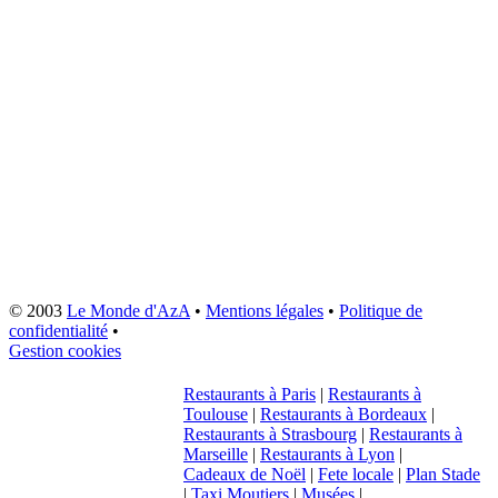
© 2003
Le Monde d'AzA
•
Mentions légales
•
Politique de
confidentialité
•
Gestion cookies
Restaurants à Paris
|
Restaurants à
Toulouse
|
Restaurants à Bordeaux
|
Restaurants à Strasbourg
|
Restaurants à
Marseille
|
Restaurants à Lyon
|
Cadeaux de Noël
|
Fete locale
|
Plan Stade
|
Taxi Moutiers
|
Musées
|