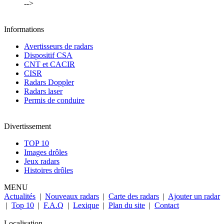
-->
Informations
Avertisseurs de radars
Dispositif CSA
CNT et CACIR
CISR
Radars Doppler
Radars laser
Permis de conduire
Divertissement
TOP 10
Images drôles
Jeux radars
Histoires drôles
MENU
Actualités
|
Nouveaux radars
|
Carte des radars
|
Ajouter un radar
|
Top 10
|
F.A.Q
|
Lexique
|
Plan du site
|
Contact
Localisation