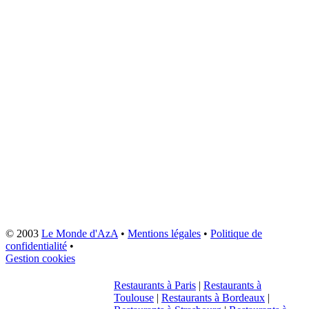
© 2003
Le Monde d'AzA
•
Mentions légales
•
Politique de
confidentialité
•
Gestion cookies
Restaurants à Paris
|
Restaurants à
Toulouse
|
Restaurants à Bordeaux
|