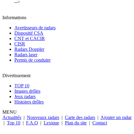
-->
Informations
Avertisseurs de radars
Dispositif CSA
CNT et CACIR
CISR
Radars Doppler
Radars laser
Permis de conduire
Divertissement
TOP 10
Images drôles
Jeux radars
Histoires drôles
MENU
Actualités
|
Nouveaux radars
|
Carte des radars
|
Ajouter un radar
|
Top 10
|
F.A.Q
|
Lexique
|
Plan du site
|
Contact