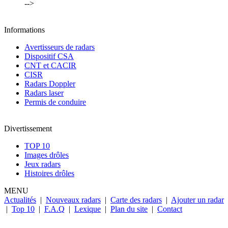
-->
Informations
Avertisseurs de radars
Dispositif CSA
CNT et CACIR
CISR
Radars Doppler
Radars laser
Permis de conduire
Divertissement
TOP 10
Images drôles
Jeux radars
Histoires drôles
MENU
Actualités
|
Nouveaux radars
|
Carte des radars
|
Ajouter un radar
|
Top 10
|
F.A.Q
|
Lexique
|
Plan du site
|
Contact