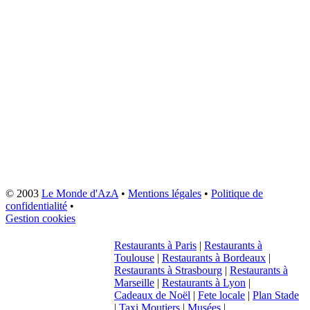
© 2003
Le Monde d'AzA
•
Mentions légales
•
Politique de
confidentialité
•
Gestion cookies
Restaurants à Paris
|
Restaurants à
Toulouse
|
Restaurants à Bordeaux
|
Restaurants à Strasbourg
|
Restaurants à
Marseille
|
Restaurants à Lyon
|
Cadeaux de Noël
|
Fete locale
|
Plan Stade
|
Taxi Moutiers
|
Musées
|