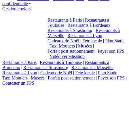
confidentialité
•
Gestion cookies
Restaurants à Paris
|
Restaurants à
Toulouse
|
Restaurants à Bordeaux
|
Restaurants à Strasbourg
|
Restaurants à
Marseille
|
Restaurants à Lyon
|
Cadeaux de Noël
|
Fete locale
|
Plan Stade
|
Taxi Moutiers
|
Musées
|
Forfait post stationnement
|
Payer son FPS
|
Vidéo verbalisation
|
Restaurants à Paris
|
Restaurants à Toulouse
|
Restaurants à
Bordeaux
|
Restaurants à Strasbourg
|
Restaurants à Marseille
|
Restaurants à Lyon
|
Cadeaux de Noël
|
Fete locale
|
Plan Stade
|
Taxi Moutiers
|
Musées
|
Forfait post stationnement
|
Payer son FPS
|
Contester un FPS
|