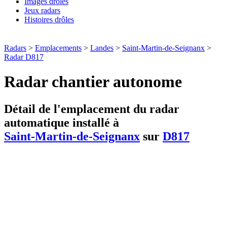
Images drôles
Jeux radars
Histoires drôles
Radars
>
Emplacements
>
Landes
>
Saint-Martin-de-Seignanx
>
Radar D817
Radar chantier autonome
Détail de l'emplacement du radar
automatique installé à
Saint-Martin-de-Seignanx
sur
D817