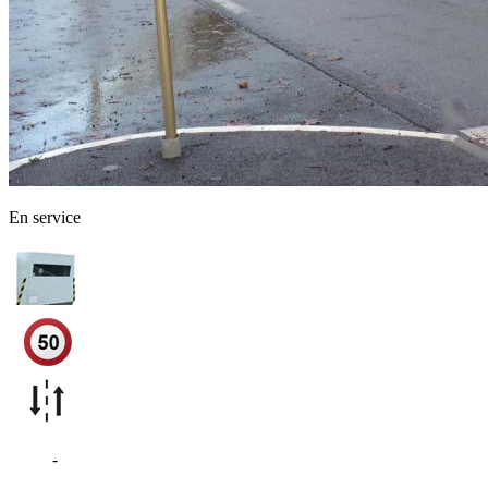
En service
D817
-
Saint-Martin-de-Seignanx