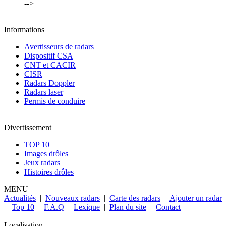
-->
Informations
Avertisseurs de radars
Dispositif CSA
CNT et CACIR
CISR
Radars Doppler
Radars laser
Permis de conduire
Divertissement
TOP 10
Images drôles
Jeux radars
Histoires drôles
MENU
Actualités
|
Nouveaux radars
|
Carte des radars
|
Ajouter un radar
|
Top 10
|
F.A.Q
|
Lexique
|
Plan du site
|
Contact
Localisation