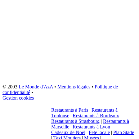
© 2003
Le Monde d'AzA
•
Mentions légales
•
Politique de
confidentialité
•
Gestion cookies
Restaurants à Paris
|
Restaurants à
Toulouse
|
Restaurants à Bordeaux
|
Restaurants à Strasbourg
|
Restaurants à
Marseille
|
Restaurants à Lyon
|
Cadeaux de Noël
|
Fete locale
|
Plan Stade
|
Taxi Moutiers
|
Musées
|