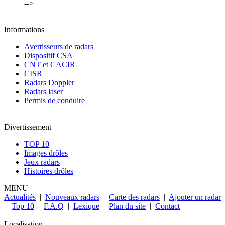
-->
Informations
Avertisseurs de radars
Dispositif CSA
CNT et CACIR
CISR
Radars Doppler
Radars laser
Permis de conduire
Divertissement
TOP 10
Images drôles
Jeux radars
Histoires drôles
MENU
Actualités
|
Nouveaux radars
|
Carte des radars
|
Ajouter un radar
|
Top 10
|
F.A.Q
|
Lexique
|
Plan du site
|
Contact
Localisation