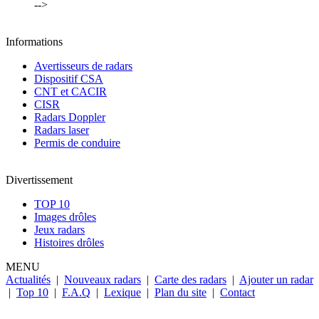
-->
Informations
Avertisseurs de radars
Dispositif CSA
CNT et CACIR
CISR
Radars Doppler
Radars laser
Permis de conduire
Divertissement
TOP 10
Images drôles
Jeux radars
Histoires drôles
MENU
Actualités
|
Nouveaux radars
|
Carte des radars
|
Ajouter un radar
|
Top 10
|
F.A.Q
|
Lexique
|
Plan du site
|
Contact