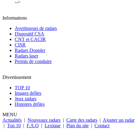
-->
Informations
Avertisseurs de radars
Dispositif CSA
CNT et CACIR
CISR
Radars Doppler
Radars laser
Permis de conduire
Divertissement
TOP 10
Images drôles
Jeux radars
Histoires drôles
MENU
Actualités
|
Nouveaux radars
|
Carte des radars
|
Ajouter un radar
|
Top 10
|
F.A.Q
|
Lexique
|
Plan du site
|
Contact