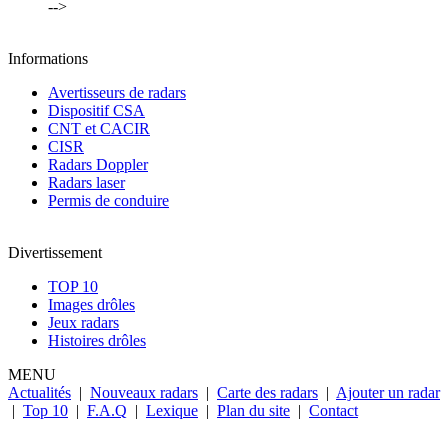
-->
Informations
Avertisseurs de radars
Dispositif CSA
CNT et CACIR
CISR
Radars Doppler
Radars laser
Permis de conduire
Divertissement
TOP 10
Images drôles
Jeux radars
Histoires drôles
MENU
Actualités
|
Nouveaux radars
|
Carte des radars
|
Ajouter un radar
|
Top 10
|
F.A.Q
|
Lexique
|
Plan du site
|
Contact