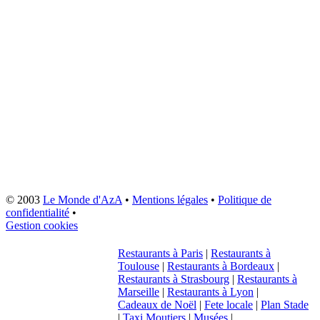
© 2003
Le Monde d'AzA
•
Mentions légales
•
Politique de
confidentialité
•
Gestion cookies
Restaurants à Paris
|
Restaurants à
Toulouse
|
Restaurants à Bordeaux
|
Restaurants à Strasbourg
|
Restaurants à
Marseille
|
Restaurants à Lyon
|
Cadeaux de Noël
|
Fete locale
|
Plan Stade
|
Taxi Moutiers
|
Musées
|