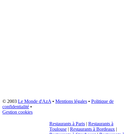
© 2003
Le Monde d'AzA
•
Mentions légales
•
Politique de
confidentialité
•
Gestion cookies
Restaurants à Paris
|
Restaurants à
Toulouse
|
Restaurants à Bordeaux
|