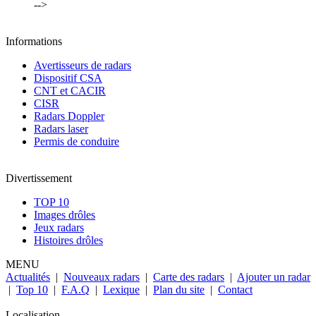
-->
Informations
Avertisseurs de radars
Dispositif CSA
CNT et CACIR
CISR
Radars Doppler
Radars laser
Permis de conduire
Divertissement
TOP 10
Images drôles
Jeux radars
Histoires drôles
MENU
Actualités
|
Nouveaux radars
|
Carte des radars
|
Ajouter un radar
|
Top 10
|
F.A.Q
|
Lexique
|
Plan du site
|
Contact
Localisation