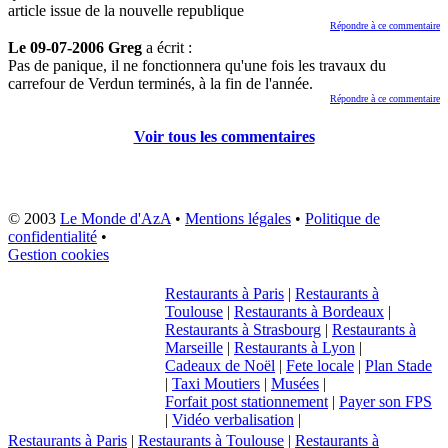
article issue de la nouvelle republique
Répondre à ce commentaire
Le 09-07-2006 Greg
a écrit :
Pas de panique, il ne fonctionnera qu'une fois les travaux du
carrefour de Verdun terminés, à la fin de l'année.
Répondre à ce commentaire
Voir tous les commentaires
© 2003
Le Monde d'AzA
•
Mentions légales
•
Politique de
confidentialité
•
Gestion cookies
Restaurants à Paris
|
Restaurants à
Toulouse
|
Restaurants à Bordeaux
|
Restaurants à Strasbourg
|
Restaurants à
Marseille
|
Restaurants à Lyon
|
Cadeaux de Noël
|
Fete locale
|
Plan Stade
|
Taxi Moutiers
|
Musées
|
Forfait post stationnement
|
Payer son FPS
|
Vidéo verbalisation
|
Restaurants à Paris
|
Restaurants à Toulouse
|
Restaurants à