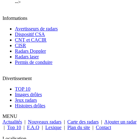
-->
Informations
Avertisseurs de radars
Dispositif CSA
CNT et CACIR
CISR
Radars Doppler
Radars laser
Permis de conduire
Divertissement
TOP 10
Images drôles
Jeux radars
Histoires drôles
MENU
Actualités
|
Nouveaux radars
|
Carte des radars
|
Ajouter un radar
|
Top 10
|
F.A.Q
|
Lexique
|
Plan du site
|
Contact
Localisation