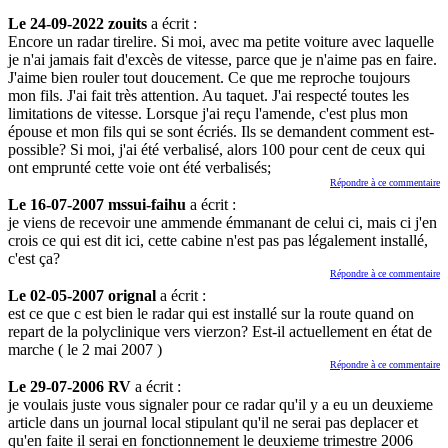
Le 24-09-2022 zouits
a écrit :
Encore un radar tirelire. Si moi, avec ma petite voiture avec laquelle
je n'ai jamais fait d'excès de vitesse, parce que je n'aime pas en faire.
J'aime bien rouler tout doucement. Ce que me reproche toujours
mon fils. J'ai fait très attention. Au taquet. J'ai respecté toutes les
limitations de vitesse. Lorsque j'ai reçu l'amende, c'est plus mon
épouse et mon fils qui se sont écriés. Ils se demandent comment est-
possible? Si moi, j'ai été verbalisé, alors 100 pour cent de ceux qui
ont emprunté cette voie ont été verbalisés;
Répondre à ce commentaire
Le 16-07-2007 mssui-faihu
a écrit :
je viens de recevoir une ammende émmanant de celui ci, mais ci j'en
crois ce qui est dit ici, cette cabine n'est pas pas légalement installé,
c'est ça?
Répondre à ce commentaire
Le 02-05-2007 orignal
a écrit :
est ce que c est bien le radar qui est installé sur la route quand on
repart de la polyclinique vers vierzon? Est-il actuellement en état de
marche ( le 2 mai 2007 )
Répondre à ce commentaire
Le 29-07-2006 RV
a écrit :
je voulais juste vous signaler pour ce radar qu'il y a eu un deuxieme
article dans un journal local stipulant qu'il ne serai pas deplacer et
qu'en faite il serai en fonctionnement le deuxieme trimestre 2006