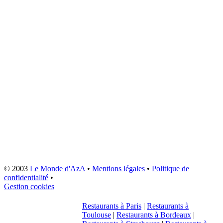
© 2003
Le Monde d'AzA
•
Mentions légales
•
Politique de
confidentialité
•
Gestion cookies
Restaurants à Paris
|
Restaurants à
Toulouse
|
Restaurants à Bordeaux
|