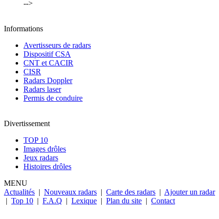
-->
Informations
Avertisseurs de radars
Dispositif CSA
CNT et CACIR
CISR
Radars Doppler
Radars laser
Permis de conduire
Divertissement
TOP 10
Images drôles
Jeux radars
Histoires drôles
MENU
Actualités
|
Nouveaux radars
|
Carte des radars
|
Ajouter un radar
|
Top 10
|
F.A.Q
|
Lexique
|
Plan du site
|
Contact