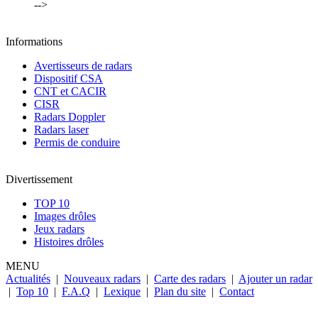
-->
Informations
Avertisseurs de radars
Dispositif CSA
CNT et CACIR
CISR
Radars Doppler
Radars laser
Permis de conduire
Divertissement
TOP 10
Images drôles
Jeux radars
Histoires drôles
MENU
Actualités
|
Nouveaux radars
|
Carte des radars
|
Ajouter un radar
|
Top 10
|
F.A.Q
|
Lexique
|
Plan du site
|
Contact