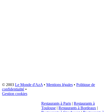
© 2003
Le Monde d'AzA
•
Mentions légales
•
Politique de
confidentialité
•
Gestion cookies
Restaurants à Paris
|
Restaurants à
Toulouse
|
Restaurants à Bordeaux
|