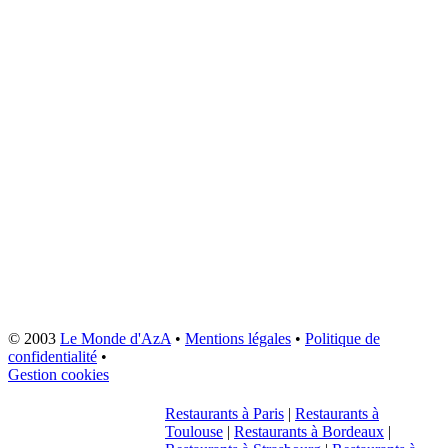
© 2003
Le Monde d'AzA
•
Mentions légales
•
Politique de
confidentialité
•
Gestion cookies
Restaurants à Paris
|
Restaurants à
Toulouse
|
Restaurants à Bordeaux
|