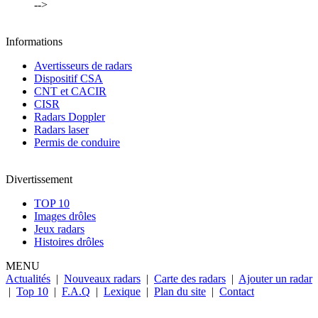
-->
Informations
Avertisseurs de radars
Dispositif CSA
CNT et CACIR
CISR
Radars Doppler
Radars laser
Permis de conduire
Divertissement
TOP 10
Images drôles
Jeux radars
Histoires drôles
MENU
Actualités
|
Nouveaux radars
|
Carte des radars
|
Ajouter un radar
|
Top 10
|
F.A.Q
|
Lexique
|
Plan du site
|
Contact