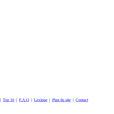
|
Top 10
|
F.A.Q
|
Lexique
|
Plan du site
|
Contact