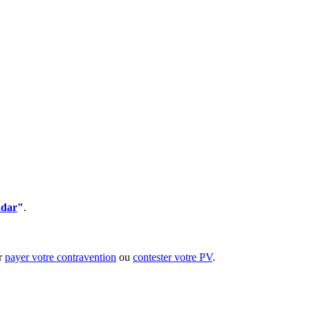
adar
"
.
ur
payer votre contravention
ou
contester votre PV
.