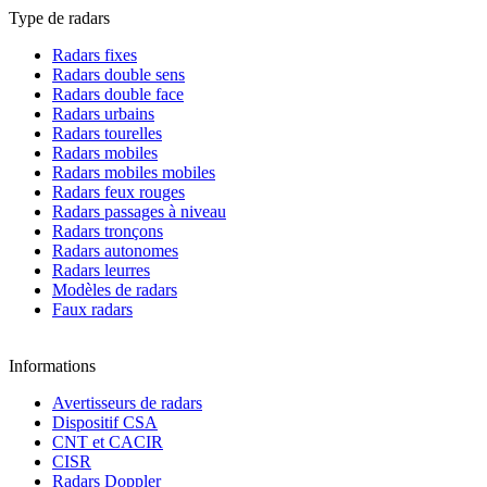
Type de radars
Radars fixes
Radars double sens
Radars double face
Radars urbains
Radars tourelles
Radars mobiles
Radars mobiles mobiles
Radars feux rouges
Radars passages à niveau
Radars tronçons
Radars autonomes
Radars leurres
Modèles de radars
Faux radars
Informations
Avertisseurs de radars
Dispositif CSA
CNT et CACIR
CISR
Radars Doppler