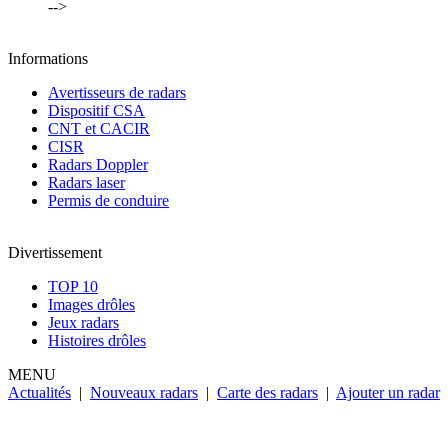
-->
Informations
Avertisseurs de radars
Dispositif CSA
CNT et CACIR
CISR
Radars Doppler
Radars laser
Permis de conduire
Divertissement
TOP 10
Images drôles
Jeux radars
Histoires drôles
MENU
Actualités
|
Nouveaux radars
|
Carte des radars
|
Ajouter un radar