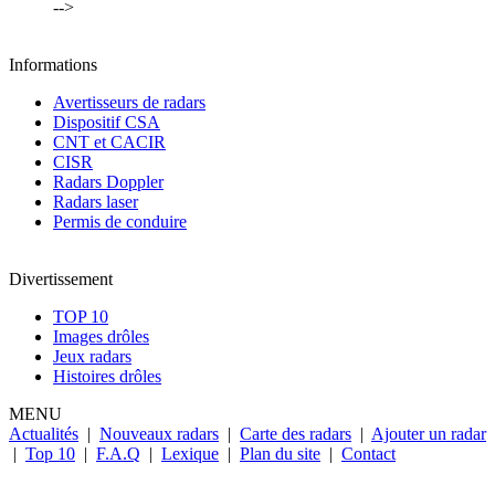
-->
Informations
Avertisseurs de radars
Dispositif CSA
CNT et CACIR
CISR
Radars Doppler
Radars laser
Permis de conduire
Divertissement
TOP 10
Images drôles
Jeux radars
Histoires drôles
MENU
Actualités
|
Nouveaux radars
|
Carte des radars
|
Ajouter un radar
|
Top 10
|
F.A.Q
|
Lexique
|
Plan du site
|
Contact